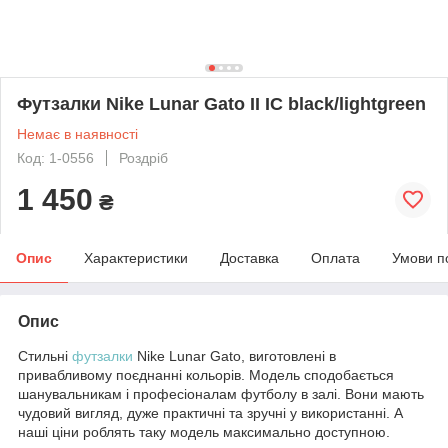
Футзалки Nike Lunar Gato II IC black/lightgreen
Немає в наявності
Код: 1-0556
Роздріб
1 450
₴
Опис
Характеристики
Доставка
Оплата
Умови п
Опис
Стильні
футзалки
Nike Lunar Gato, виготовлені в
привабливому поєднанні кольорів. Модель сподобається
шанувальникам і професіоналам футболу в залі. Вони мають
чудовий вигляд, дуже практичні та зручні у використанні. А
наші ціни роблять таку модель максимально доступною.