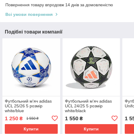
Повернення товару впродовж 14 днів за домовленістю
Всі умови повернення
Подібні товари компанії
Футбольний м'яч adidas
Футбольний м'яч adidas
Футб
UCL 25/26 5 розмір
UCL 24/25 5 розмір
Unif
white/blue
white/black
1 250
1 550
1 5
₴
₴
1 550 ₴
Купити
Купити