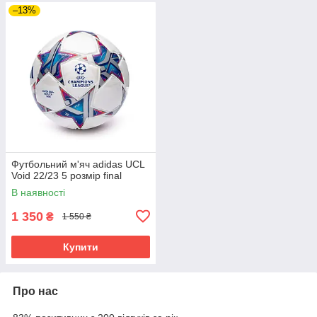
–13%
Футбольний м'яч adidas UCL
Void 22/23 5 розмір final
В наявності
1 350
₴
1 550 ₴
Купити
Про нас