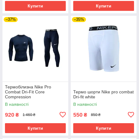
Купити
Купити
–37%
–35%
Термобілизна Nike Pro
Combat Dri-Fit Core
Термо шорти Nike pro combat
Compression
Dri-fit white
В наявності
В наявності
920
550
₴
₴
1 460 ₴
850 ₴
Купити
Купити