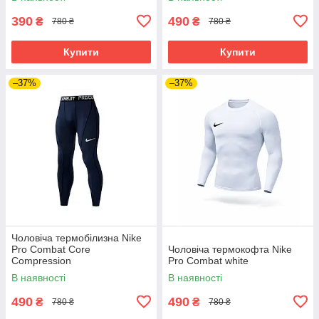
390
490
₴
₴
780 ₴
780 ₴
Купити
Купити
–37%
–37%
Чоловіча термобілизна Nike
Pro Combat Core
Чоловіча термокофта Nike
Compression
Pro Combat white
В наявності
В наявності
490
490
₴
₴
780 ₴
780 ₴