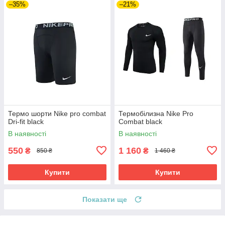
–35%
–21%
Термо шорти Nike pro combat
Термобілизна Nike Pro
Dri-fit black
Combat black
В наявності
В наявності
550
1 160
₴
₴
850 ₴
1 460 ₴
Купити
Купити
Показати ще