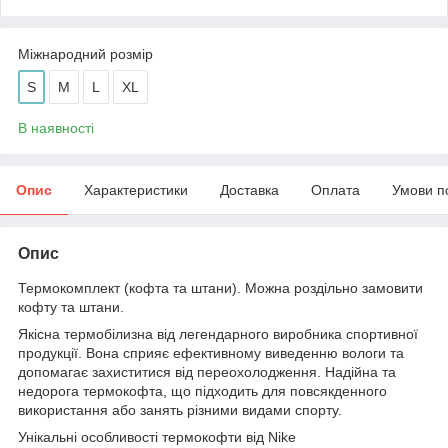
Міжнародний розмір
S
M
L
XL
В наявності
Опис
Характеристики
Доставка
Оплата
Умови п
Опис
Термокомплект (кофта та штани). Можна роздільно замовити
кофту та штани.
Якісна термобілизна від легендарного виробника спортивної
продукції. Вона сприяє ефективному виведенню вологи та
допомагає захиститися від переохолодження. Надійна та
недорога термокофта, що підходить для повсякденного
використання або занять різними видами спорту.
Унікальні особливості термокофти від Nike