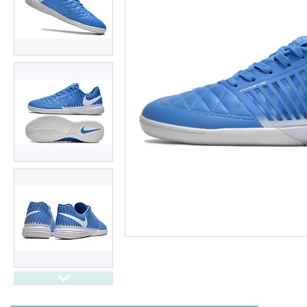
костюми
Форма футбольна
Щитки і тримачі
Шапки і перчатки гравця
Воротарські рукавиці
Інвентар і сумки