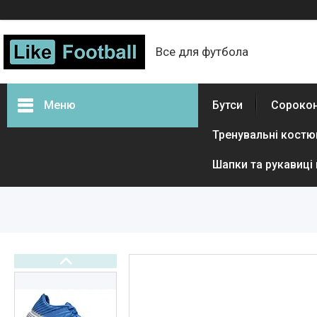
Все для футбола
Меню
Бутси
Сороко
Тренувальні кост
Бутси
Сороконіжки
Шапки та рукавиці
Футзалки
М'ячі
Термобілизна
Дитяче футбольне взуття
Тренувальні костюми
Гетри і тренувальні