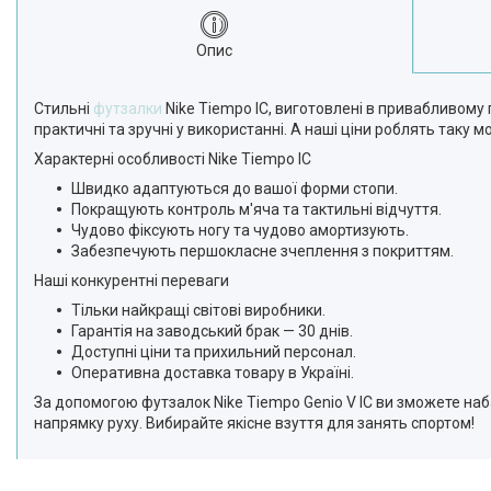
Опис
Стильні
футзалки
Nike Tiempo IC, виготовлені в привабливому
практичні та зручні у використанні. А наші ціни роблять таку
Характерні особливості Nike Tiempo IC
Швидко адаптуються до вашої форми стопи.
Покращують контроль м'яча та тактильні відчуття.
Чудово фіксують ногу та чудово амортизують.
Забезпечують першокласне зчеплення з покриттям.
Наші конкурентні переваги
Тільки найкращі світові виробники.
Гарантія на заводський брак — 30 днів.
Доступні ціни та прихильний персонал.
Оперативна доставка товару в Україні.
За допомогою футзалок Nike Tiempo Genio V IC ви зможете на
напрямку руху. Вибирайте якісне взуття для занять спортом!