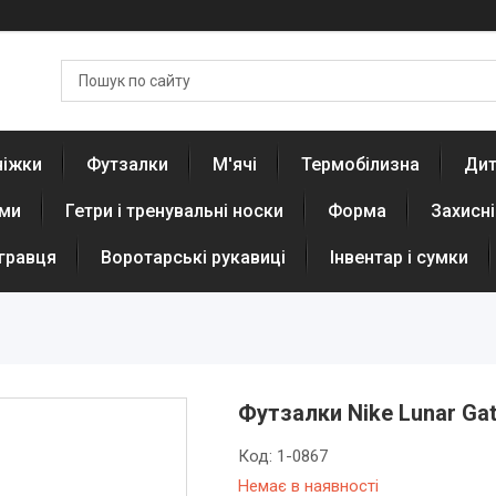
ніжки
Футзалки
М'ячі
Термобілизна
Дит
юми
Гетри і тренувальні носки
Форма
Захисн
 гравця
Воротарські рукавиці
Інвентар і сумки
Футзалки Nike Lunar Gato
Код:
1-0867
Немає в наявності