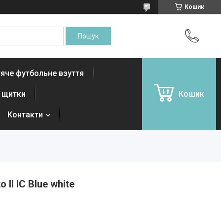
Кошик
яче футбольне взуття
і щитки
Кошик
Контакти
 II IC Blue white