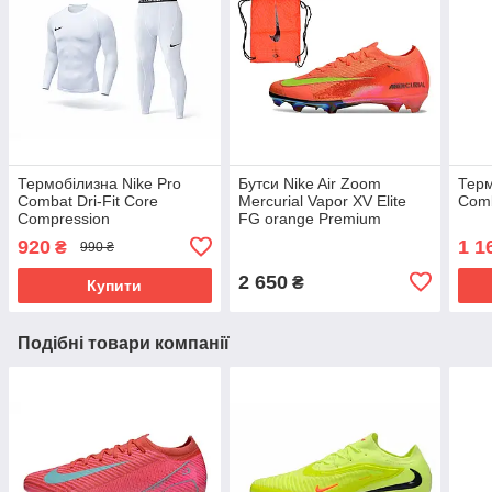
Термобілизна Nike Pro
Бутси Nike Air Zoom
Терм
Combat Dri-Fit Core
Mercurial Vapor XV Elite
Comb
Compression
FG orange Premium
920
1 1
₴
990 ₴
2 650
₴
Купити
Подібні товари компанії