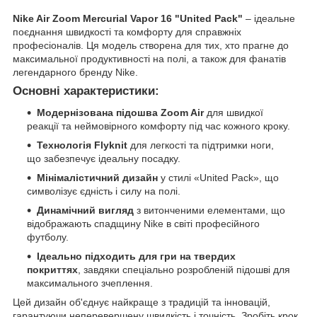
Nike Air Zoom Mercurial Vapor 16 "United Pack"
– ідеальне
поєднання швидкості та комфорту для справжніх
професіоналів. Ця модель створена для тих, хто прагне до
максимальної продуктивності на полі, а також для фанатів
легендарного бренду Nike.
Основні характеристики:
Модернізована підошва Zoom Air
для швидкої
реакції та неймовірного комфорту під час кожного кроку.
Технологія Flyknit
для легкості та підтримки ноги,
що забезпечує ідеальну посадку.
Мінімалістичний дизайн
у стилі «United Pack», що
символізує єдність і силу на полі.
Динамічний вигляд
з витонченими елементами, що
відображають спадщину Nike в світі професійного
футболу.
Ідеально підходить для гри на твердих
покриттях
, завдяки спеціально розробленій підошві для
максимального зчеплення.
Цей дизайн об'єднує найкраще з традицій та інновацій,
гарантуючи неперевершену швидкість і точність. Зробіть крок